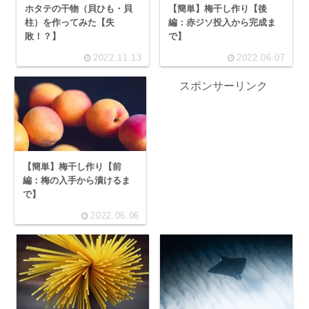
ホタテの干物（貝ひも・貝
【簡単】梅干し作り【後
柱）を作ってみた【失
編：赤ジソ投入から完成ま
敗！？】
で】
2022.11.13
2022.06.07
スポンサーリンク
【簡単】梅干し作り【前
編：梅の入手から漬けるま
で】
2022.06.06