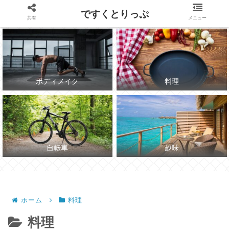
～7月にチャリで海に行かれる体づくり～
ですくとりっぷ
共有
メニュー
ボディメイク
料理
自転車
趣味
ホーム
料理
料理