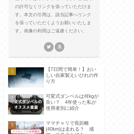
の許可なくリンクを張っていただけま
す。本文の引用は、該当記事へリンク
を張っていただくようお願いいたしま
す。画像の利用はご遠慮ください。
【7日間で簡単！】おい
しい自家製えいひれの作
り方
可変式ダンベルは何kgが
良い？ 4年使った私が
使用者別に紹介
ママチャリで長距離
(40km)は走れる？ 感