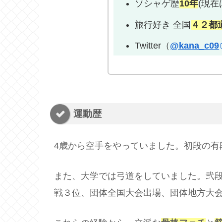
ソシャゲ歴
10年
(現
旅行好き 全国
４２都
Twitter（
@kana_c09
運動歴
4歳から空手をやっていました。初段の有
また、大学では弓道をしていました。弐
戦３位、団体全国大会出場、団体地方大