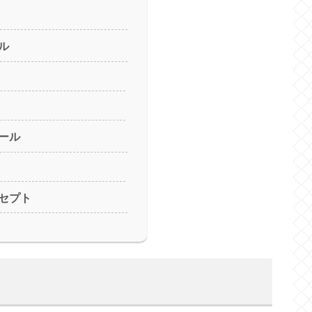
ル
ール
セプト