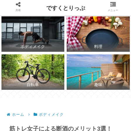
～7月にチャリで海に行かれる体づくり～
ですくとりっぷ
共有
メニュー
ボディメイク
料理
自転車
趣味
ホーム
ボディメイク
筋トレ女子による断酒のメリット3選！