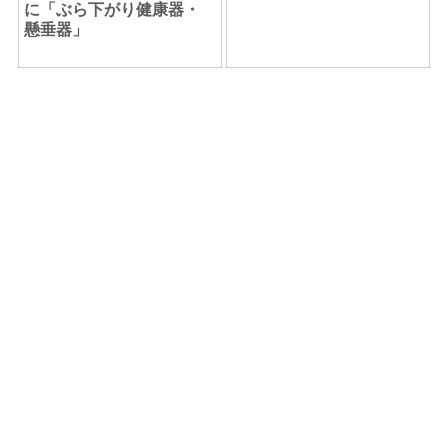
に「ぶら下がり健康器・
懸垂器」