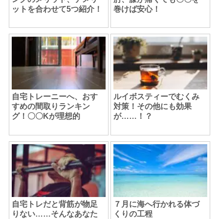
ットを合わせて5つ紹介！
巻けば安心！
自宅トレーニーへ、おす
ルイボスティーでむくみ
すめの間取りランキン
対策！その他にも効果
グ！〇〇Kが理想的
が……！？
自宅トレだと背筋が物足
７月に海へ行かれる体づ
りない……そんなあなた
くりの工程