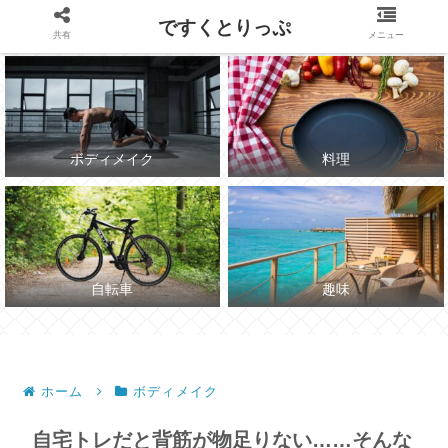
～7月にチャリで海に行かれる体づくり～
ですくとりっぷ
共有
メニュー
ボディメイク
料理
自転車
趣味
ホーム
ボディメイク
自宅トレだと背筋が物足りない……そんな