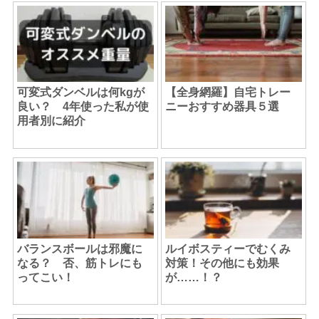
可変式ダンベルは何kgが
【全身網羅】自宅トレー
良い？ 4年使った私が使
ニーおすすめ器具５選
用者別に紹介
バランスボールは邪魔に
ルイボスティーでむくみ
なる？ 否、筋トレにも
対策！その他にも効果
ってこい！
が……！？