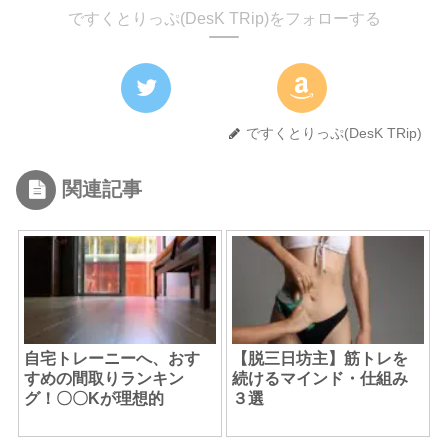
ですくとりっぷ(DesK TRip)をフォローする
ですくとりっぷ(DesK TRip)
関連記事
自宅トレーニーへ、おす
【脱三日坊主】筋トレを
すめの間取りランキン
続けるマインド・仕組み
グ！〇〇Kが理想的
３選